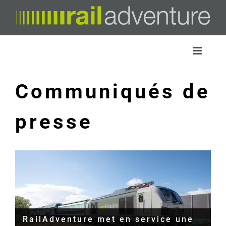
Skip
to
content
Communiqués de
presse
RailAdventure met en service une