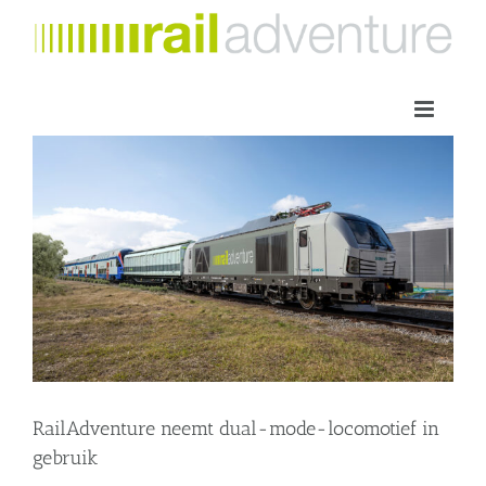
Skip
to
content
RailAdventure neemt dual-mode-locomotief in
gebruik